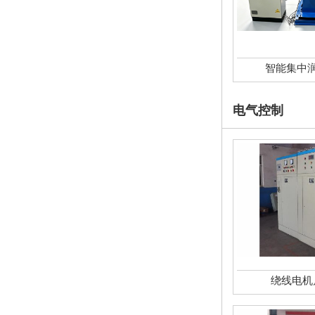
智能集中
电气控制
绕线电机