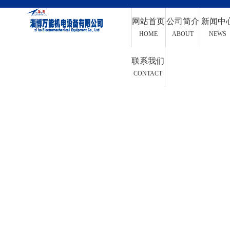
网站首页
公司简介
新闻中
HOME
ABOUT
NEWS
联系我们
CONTACT