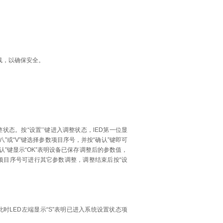
线，以确保安全。
状态。按“设置’’键进入调整状态，lED第一位显
”或“V”键选择参数项目序号，并按“确认”键即可
认”键显示“OK”表明设备已保存调整后的参数值，
项目序号可进行其它参数调整，调整结束后按“设
此时LED左端显示“S”表明已进入系统设置状态项