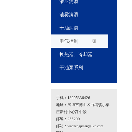
液压润滑
油雾润滑
干油润滑
电气控制
换热器、冷却器
干油泵系列
手机：13905336426
地址：淄博市博山区白塔镇小梁
庄新村中心路中段
邮编：255200
邮箱：
wannengjidian@126.com