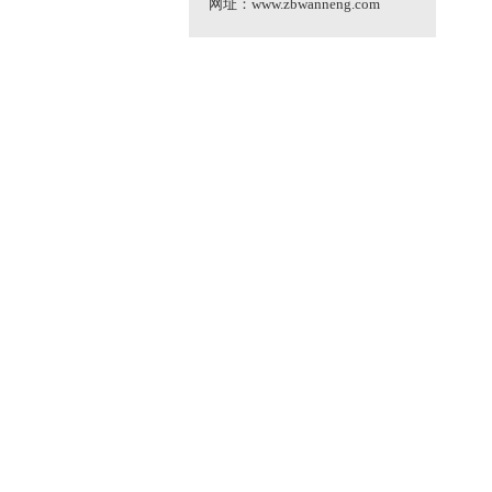
网址：
www.zbwanneng.com