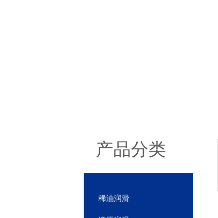
产品分类
稀油润滑