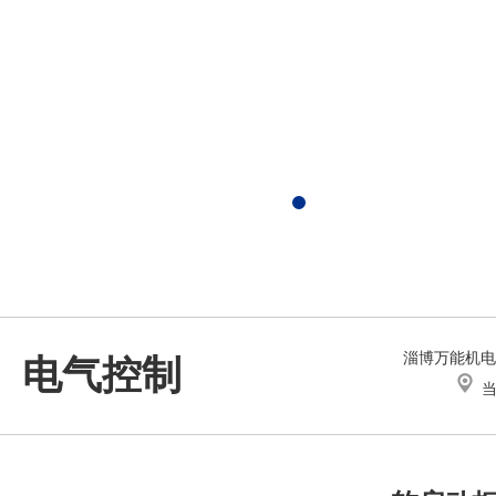
淄博万能机电
电气控制
当