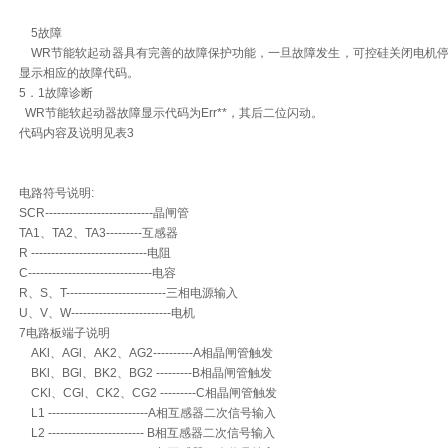
5故障
WR节能软起动器具有完善的故障保护功能，一旦故障发生，可控硅关闭电机停止
显示相应的故障代码。
5．1故障诊断
WR节能软起动器故障显示代码为Err**，其后二位闪动。
代码内容及说明见表3
电路符号说明:
SCR---------------------------晶闸管
TA1、TA2、TA3---------互感器
R
-----------------------------电阻
C-------------------------------电容
R、S、T-------------------------三相电源输入
U、V、W-------------------------电机
7电路板端子说明
AKl、AGl、AK2、AG2----------A相晶闸管触发
BKl、BGl、BK2、BG2 ---------B相晶闸管触发
CKl、CGl、CK2、CG2 ---------C相晶闸管触发
L1 -------------------------A相互感器二次信号输入
L2 ------------------------ B相互感器二次信号输入