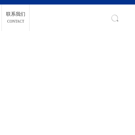
联系我们
CONTACT