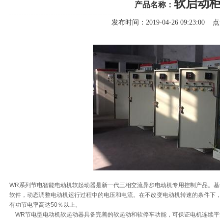
软启动
产品名称：
发布时间：2019-04-26 09:23:00
WR系列节电智能电动机软起动器是新一代三相交流异步电动机专用控制产品。
软件，动态调整电动机运行过程中的电压和电流。在不改变电动机转速的条件下
有功节电率高达50％以上。
WR节电型电动机软起动器具备完善的软起动和软停车功能，可保证电机连续平