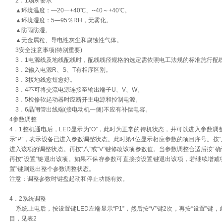
2．1场所要求
▲环境温度：---20一+40℃、--40～+40℃。
▲环境湿度：5—95％RH，无雾化。
▲防雨防湿。
▲无金属粒、导电性灰尘和腐蚀性气体。
3安全注意事项(特别重要)
3．1电源线及地线配线时，配线线径规格的选定需依照电工法规的标准施行配
3．2输入电源R、S、T有相序区别。
3．3接地线愈短愈好。
3．4不可将交流电源连接至输出端子U、V、W。
3．5检修软起动器时应断开主电源和控制电源。
3．6晶闸管出线端(接电动机一侧)不应有补偿电容。
4参数调整
4．1整机通电后，LED显示为“O”，此时为正常的待机状态，并可以进入参数调整
示“P”，表示设备已进入参数调整状态。此时第4位显示相应参数的项目序号。按“八
进入该项的调整状态。再按“八”或“V”键修改该项参数值。当参数调整合适后按“确
再按“设置”键退出该项。如果不保存参数可直接按设置键退出该项，若继续增减
置”键则退出整个参数调整状态。
注意：调整参数时键盘起动和停止功能有效。
4．2系统调整
系统上电后，按设置键LED左端显示“P1”，然后按“V”键2次，再按“设置”键，
目，见表2